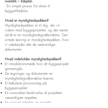
overblik – tidsplan
- En simpel proces fra skitse til
byggetilladelse.
Hvad er myndighedspakken?
Myndighedspakken er til dig, der vil
videre med byggeprojektet, og det næste
skridt er en myndighedsgodkendelse. Den
simple løsning er myndighedspakken, hvor
vi udarbejder alle de nødvendige
dokumenter.
Hvad indeholder myndighedspakken?
Et introduktionsmøde hvor dit byggeprojekt
gennemgås.
De tegninger og dokumenter en
myndighedsgodkendelse kræver.
Et kalkuleret prisoverslag på
byggeprojektet.
En overordnet beskrivelse af projektets
væsentligste aspekter.
En generel tidsplan og grundig
gennemgang af materialet ved aflevering.