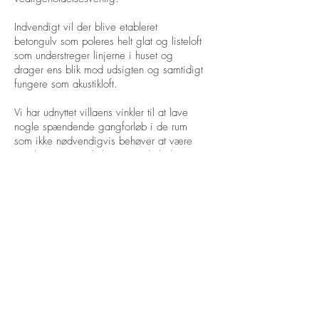
Indvendigt vil der blive etableret
betongulv som poleres helt glat og listeloft
som understreger linjerne i huset og
drager ens blik mod udsigten og samtidigt
fungere som akustikloft.
Vi har udnyttet villaens vinkler til at lave
nogle spændende gangforløb i de rum
som ikke nødvendigvis behøver at være
regulære. Dette skaber en anderledes og
mere spændende oplevelse af huset og
giver villaen personlighed.
HVAD
Nybyggeri
HVOR
Holte, Sjælland